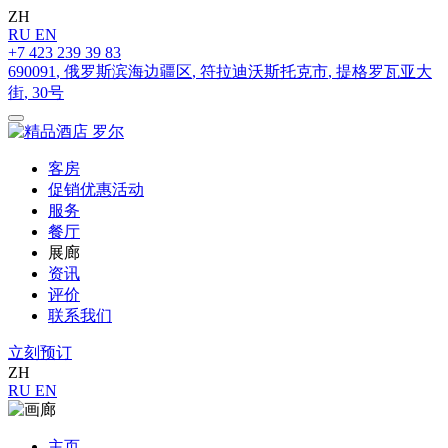
ZH
RU
EN
+7 423 239 39 83
690091
,
俄罗斯滨海边疆区
,
符拉迪沃斯托克市
,
提格罗瓦亚大
街
,
30号
客房
促销优惠活动
服务
餐厅
展廊
资讯
评价
联系我们
立刻预订
ZH
RU
EN
主页